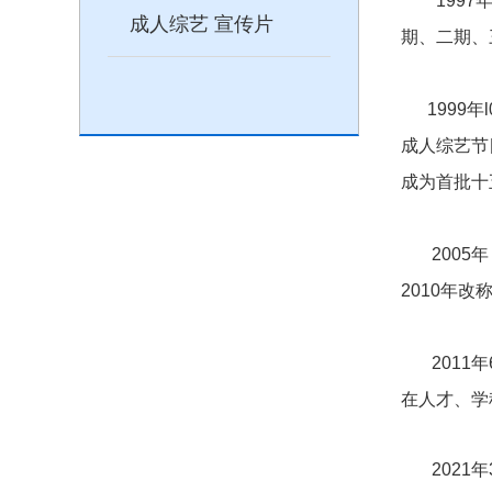
1997
年
成人综艺 宣传片
期、二期、
1999
年
l
成人综艺节
成为首批十
2005
年
2010
年改称
2011
年
在人才、学
2021
年