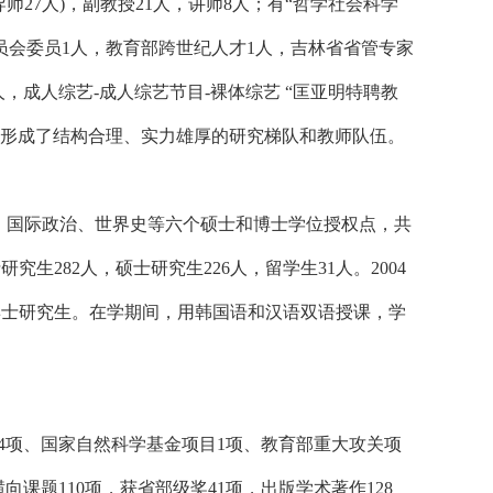
导师27人)，副教授21人，讲师8人；有“哲学社会科学
员会委员1人，教育部跨世纪人才1人，吉林省省管专家
，成人综艺-成人综艺节目-裸体综艺 “匡亚明特聘教
已经形成了结构合理、实力雄厚的研究梯队和教师队伍。
、国际政治、世界史等六个硕士和博士学位授权点，共
究生282人，硕士研究生226人，留学生31人。2004
博士研究生。在学期间，用韩国语和汉语双语授课，学
4项、国家自然科学基金项目1项、教育部重大攻关项
课题110项，获省部级奖41项，出版学术著作128