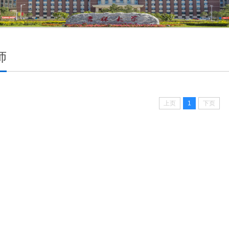
师
上页
1
下页