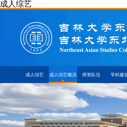
成人综艺
成人综艺
成人综艺概况
师资队伍
学科建