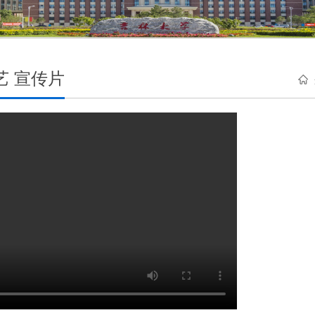
艺 宣传片