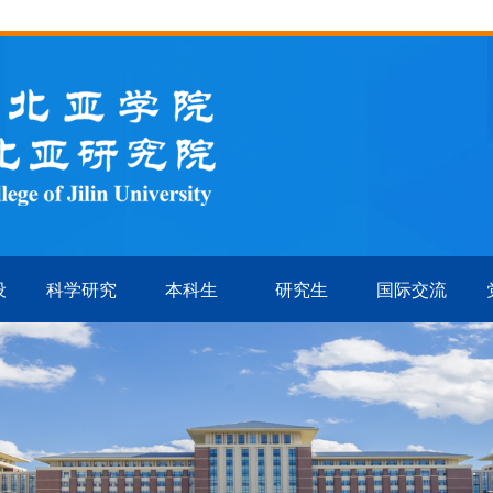
设
科学研究
本科生
研究生
国际交流