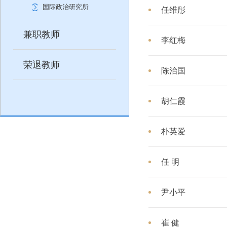
国际政治研究所
任维彤
兼职教师
李红梅
荣退教师
陈治国
胡仁霞
朴英爱
任 明
尹小平
崔 健