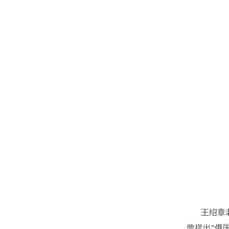
王绍章
曾提出“俄