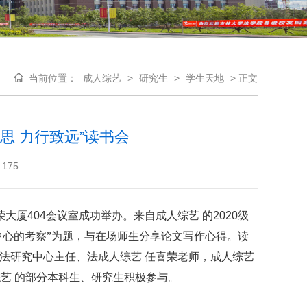
当前位置：
成人综艺
>
研究生
>
学生天地
>
正文
思 力行致远”读书会
175
荣大厦
404
会议室成功举办。来自成人综艺 的
2020
级
中心的考察”为题，与在场师生分享论文写作心得。读
立法研究中心主任、法成人综艺 任喜荣老师，成人综艺
艺 的部分本科生、研究生积极参与。