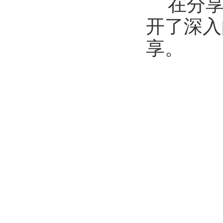
在分
开了深入
享。