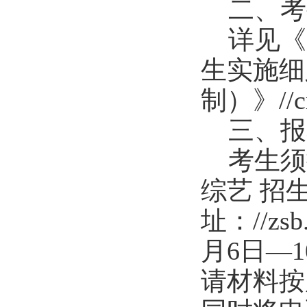
二、考
详见
生实施细
制）》//crz
三、报
考生
须
综艺 招
址：
//zs
月6日
—
请
材料按