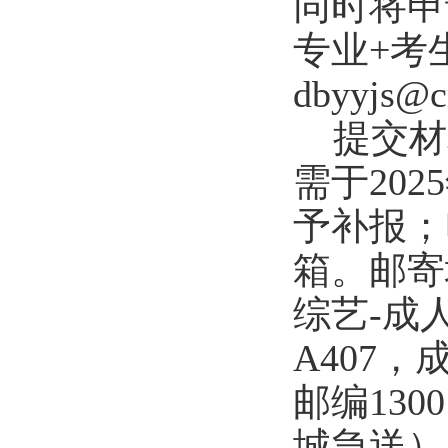
同时将申
专业+考
dbyyjs@c
提交材
需于202
5
予补报；
箱。邮寄
综艺-成
A407，
邮编13
城急送）