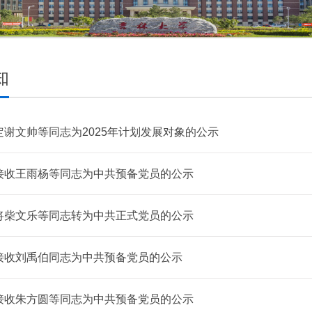
知
定谢文帅等同志为2025年计划发展对象的公示
接收王雨杨等同志为中共预备党员的公示
将柴文乐等同志转为中共正式党员的公示
接收刘禹伯同志为中共预备党员的公示
接收朱方圆等同志为中共预备党员的公示