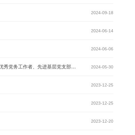
2024-09-18
2024-06-14
2024-06-06
成人综艺 关于2024年成人综艺-成人综艺节目-裸体综艺 优秀共产党员、优秀党务工作者、先进基层党支部拟推...
2024-05-30
2023-12-25
2023-12-25
2023-12-20