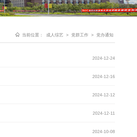
当前位置：
成人综艺
>
党群工作
>
党办通知
2024-12-24
2024-12-16
2024-12-12
2024-12-11
2024-10-08